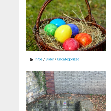
Infos
/
Slider
/
Uncategorized