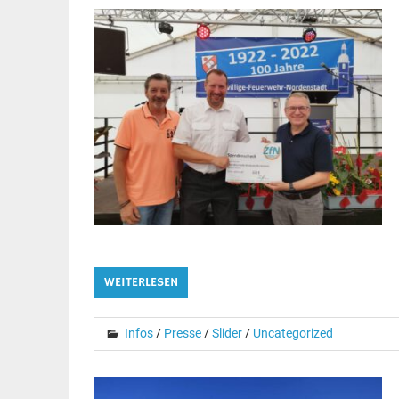
WEITERLESEN
Infos
/
Presse
/
Slider
/
Uncategorized