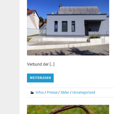
Verbund der […]
WEITERLESEN
Infos
/
Presse
/
Slider
/
Uncategorized