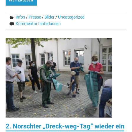
WEITERLESEN
Infos
/
Presse
/
Slider
/
Uncategorized
Kommentar hinterlassen
2. Norschter „Dreck-weg-Tag“ wieder ein