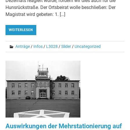
Dezernats reagiert wurde, fordern wir dies auch für die
Hunsrückstraße. Der Ortsbeirat wolle beschließen: Der
Magistrat wird gebeten: 1. […]
WEITERLESEN
Anträge
/
Infos
/
L3028
/
Slider
/
Uncategorized
Auswirkungen der Mehrstationierung auf