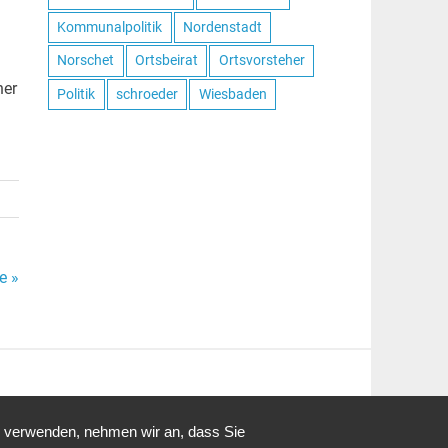
Kommunalpolitik
Nordenstadt
Norschet
Ortsbeirat
Ortsvorsteher
ner
Politik
schroeder
Wiesbaden
e »
u verwenden, nehmen wir an, dass Sie