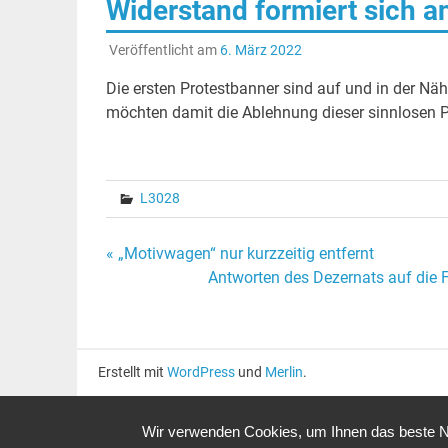
Widerstand formiert sich a
Veröffentlicht am
6. März 2022
Die ersten Protestbanner sind auf und in der 
möchten damit die Ablehnung dieser sinnlosen 
L3028
Beitragsnavigation
« „Motivwagen“ nur kurzzeitig entfernt
Antworten des Dezernats auf die 
Erstellt mit
WordPress
und
Merlin
.
Wir verwenden Cookies, um Ihnen das beste Nu